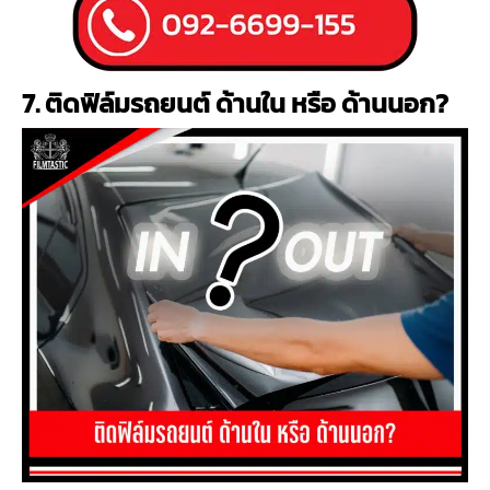
7. ติดฟิล์มรถยนต์
ด้านใน หรือ ด้านนอก?