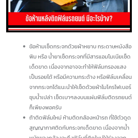
ข้อห้ามเช็ดกระจกด้วยผ้าหยาบ กระดาษหนังสือ
พิม หรือ น้ำยาเช็ดกระจกที่มีสารแอมโมเนียเช็ด
เด็ดขาด เนื่องจากอาจจะทำให้ฟิล์มกรองแสง
เป็นรอยได้ หรือมีความกระด้าง หรือฟิล์มเคลื่อน
จากกระจกได้แนะนำให้เช็ดด้วยผ้าไมโครไฟเบอร์
ชุบน้ำเปล่า เช็ดเบาๆลงบนแผ่นฟิล์มติดรถยนต์
ก็เพียงพอครับ
ถ้าติดฟิล์มใหม่ ห้ามติดกล้องหน้ารถ ที่ใช้ตัวดูด
สูญญากาศติดกับกระจกเด็ดขาด เนื่องจากน้ำ
หนักของกล้องจะดึงฟิล์มที่ติดใหม่ให้ร่วงออก