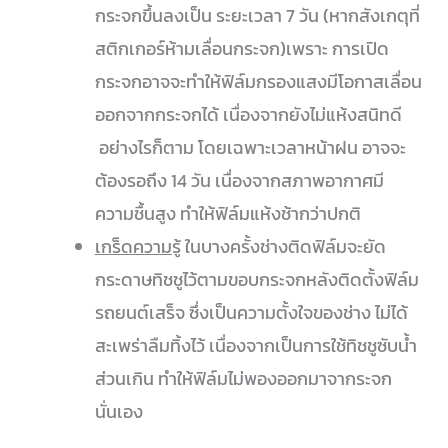
กระจกขึ้นลงเป็น ระยะเวลา 7 วัน (หากสังเกตุที่
สติกเกอร์ห้ามเลื่อนกระจก)เพราะ การเปิด
กระจกอาจจะทำให้ฟิล์มกรองแสงมีโอกาสเลื่อน
ออกจากกระจกได้ เนื่องจากยังไม่แห้งสนิทดี
อย่างไรก็ตาม โดยเฉพาะเวลาหน้าฝน อาจจะ
ต้องรอถึง 14 วัน เนื่องจากสภาพอากาศมี
ความชื้นสูง ทำให้ฟิล์มแห้งช้ากว่าปกติ
เกร็ดความรู้
ในบางครั้งช่างติดฟิล์มจะยัด
กระดาษทิชชูไว้ตามขอบกระจกหลังติดตั้งฟิล์ม
รถยนต์เสร็จ ซึ่งเป็นความตั้งใจของช่าง ไม่ได้
สะเพร่าลืมทิ้งไว้ เนื่องจากเป็นการใช้ทิชชูซับน้ำ
ส่วนเกิน ทำให้ฟิล์มไม่พองออกมาจากระจก
นั่นเอง