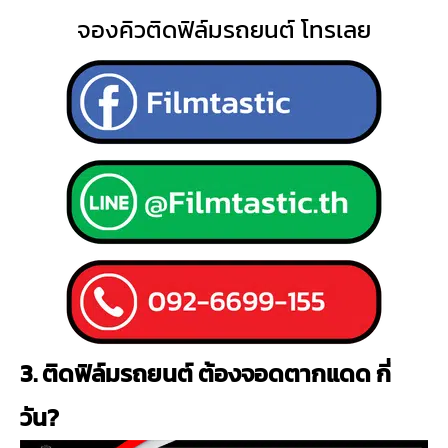
จองคิวติดฟิล์มรถยนต์ โทรเลย
3. ติดฟิล์มรถยนต์ ต้องจอดตากแดด กี่
วัน?