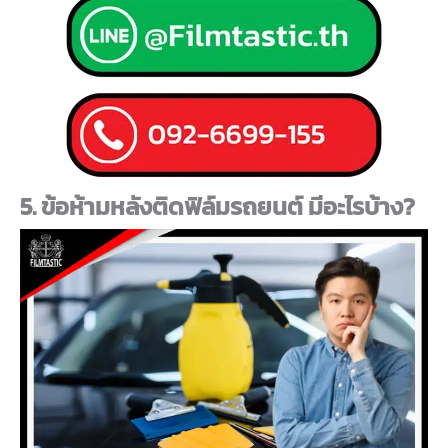
5. ข้อห้ามหลังติดฟิล์มรถยนต์ มีอะไรบ้าง?