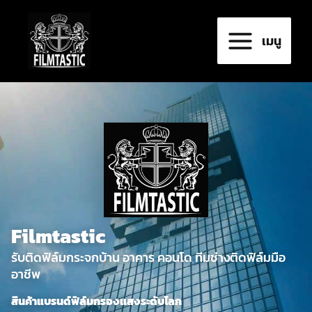
Skip
to
เมนู
content
Filmtastic
รับติดฟิล์มกระจกบ้าน อาคาร คอนโด ทีมช่างติดฟิล์มมือ
อาชีพ
สินค้าแบรนด์ฟิล์มกรองแสงระดับโลก