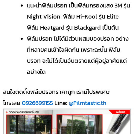
แนะนำฟิล์มปรอท เป็นฟิล์มกรองแสง 3M รุ่น
Night Vision, ฟิล์ม Hi-Kool รุ่น Elite,
ฟิล์ม Heatgard รุ่น Blackgard เป็นต้น
ฟิล์มปรอท ไม่ได้มีส่วนผสมของปรอท อย่าง
ที่หลายคนเข้าใจผิดกัน เพราะฉะนั้น ฟิล์ม
ปรอท จะไม่ได้เป็นอันตรายแต่ผู้อยู่อาศัยแต่
อย่างใด
สนใจติดตั้งฟิล์มปรอทราคาถูก เรามีโปรพิเศษ
โทรเลย
0926699155
Line:
@Filmtastic.th