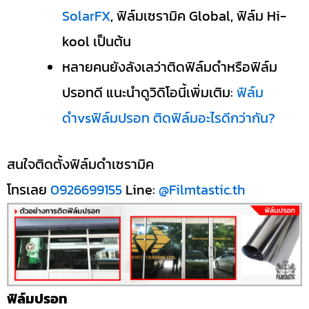
SolarFX
, ฟิล์มเซรามิค Global, ฟิล์ม Hi-
kool เป็นต้น
หลายคนยังลังเลว่าติดฟิล์มดำหรือฟิล์ม
ปรอทดี แนะนำดูวิดิโอนี้เพิ่มเติม:
ฟิล์ม
ดำvsฟิล์มปรอท ติดฟิล์มอะไรดีกว่ากัน?
สนใจติดตั้งฟิล์มดำเซรามิค
โทรเลย
0926699155
Line:
@Filmtastic.th
ฟิล์มปรอท