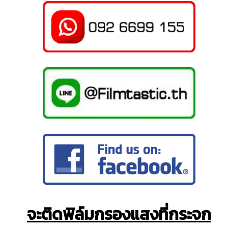
จะติดฟิล์มกรองแสงที่กระจก