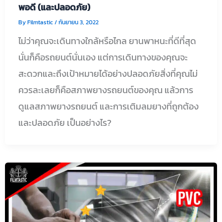
พอดี (และปลอดภัย)
By
Filmtastic
/
กันยายน 3, 2022
ไม่ว่าคุณจะเดินทางใกล้หรือไกล ยานพาหนะที่ดีที่สุด
นั่นก็คือรถยนต์นั่นเอง แต่การเดินทางของคุณจะ
สะดวกและถึงเป้าหมายได้อย่างปลอดภัยสิ่งที่คุณไม่
ควรละเลยก็คือสภาพยางรถยนต์ของคุณ แล้วการ
ดูแลสภาพยางรถยนต์ และการเติมลมยางที่ถูกต้อง
และปลอดภัย เป็นอย่างไร?