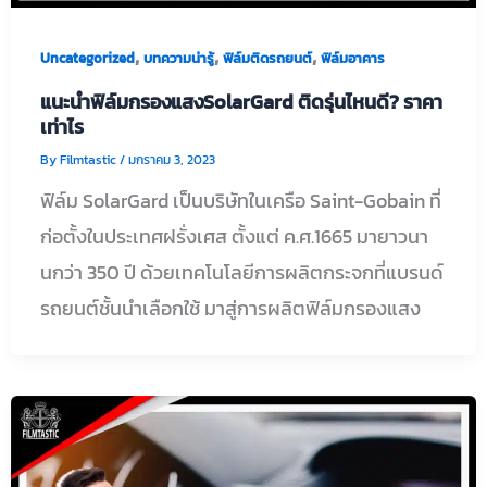
,
,
,
Uncategorized
บทความน่ารู้
ฟิล์มติดรถยนต์
ฟิล์มอาคาร
แนะนำฟิล์มกรองแสงSolarGard ติดรุ่นไหนดี? ราคา
เท่าไร
By
Filmtastic
/
มกราคม 3, 2023
ฟิล์ม SolarGard เป็นบริษัทในเครือ Saint-Gobain ที่
ก่อตั้งในประเทศฝรั่งเศส ตั้งแต่ ค.ศ.1665 มายาวนา
นกว่า 350 ปี ด้วยเทคโนโลยีการผลิตกระจกที่แบรนด์
รถยนต์ชั้นนำเลือกใช้ มาสู่การผลิตฟิล์มกรองแสง