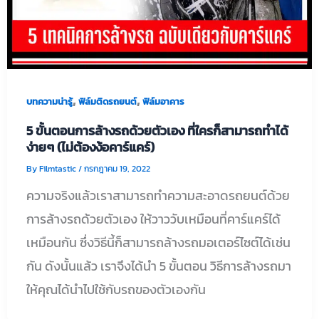
,
,
บทความน่ารู้
ฟิล์มติดรถยนต์
ฟิล์มอาคาร
5 ขั้นตอนการล้างรถด้วยตัวเอง ที่ใครก็สามารถทำได้
ง่ายๆ (ไม่ต้องง้อคาร์แคร์)
By
Filmtastic
/
กรกฎาคม 19, 2022
ความจริงแล้วเราสามารถทำความสะอาดรถยนต์ด้วย
การล้างรถด้วยตัวเอง ให้วาววับเหมือนที่คาร์แคร์ได้
เหมือนกัน ซึ่งวิธีนี้ก็สามารถล้างรถมอเตอร์ไซต์ได้เช่น
กัน ดังนั้นแล้ว เราจึงได้นำ 5 ขั้นตอน วิธีการล้างรถมา
ให้คุณได้นำไปใช้กับรถของตัวเองกัน