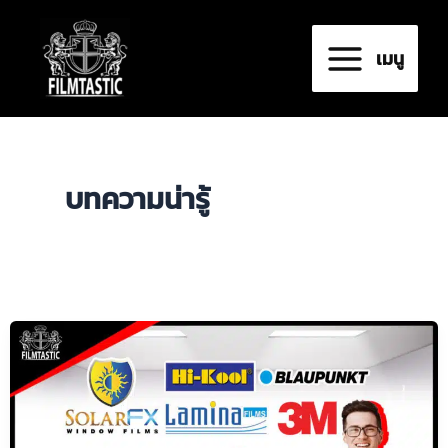
Skip
to
เมนู
content
บทความน่ารู้