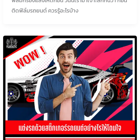
ฟิล์มกรองแสงให้ดีก่อน วันนี้เรามาเจาะลึกกันว่า ก่อน
ติดฟิล์มรถยนต์ ควรรู้อะไรบ้าง