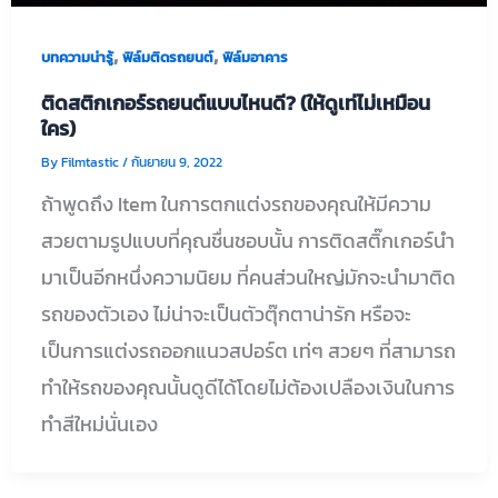
,
,
บทความน่ารู้
ฟิล์มติดรถยนต์
ฟิล์มอาคาร
ติดสติกเกอร์รถยนต์แบบไหนดี? (ให้ดูเท่ไม่เหมือน
ใคร)
By
Filmtastic
/
กันยายน 9, 2022
ถ้าพูดถึง Item ในการตกแต่งรถของคุณให้มีความ
สวยตามรูปแบบที่คุณชื่นชอบนั้น การติดสติ๊กเกอร์นำ
มาเป็นอีกหนึ่งความนิยม ที่คนส่วนใหญ่มักจะนำมาติด
รถของตัวเอง ไม่น่าจะเป็นตัวตุ๊กตาน่ารัก หรือจะ
เป็นการแต่งรถออกแนวสปอร์ต เท่ๆ สวยๆ ที่สามารถ
ทำให้รถของคุณนั้นดูดีได้โดยไม่ต้องเปลืองเงินในการ
ทำสีใหม่นั่นเอง