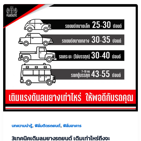
,
,
บทความน่ารู้
ฟิล์มติดรถยนต์
ฟิล์มอาคาร
3เทคนิคเติมลมยางรถยนต์ เติมเท่าไหร่ถึงจะ